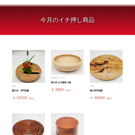
今月の
イチ押し商品
木製鉢 (ボウル)
栓の木 お子様用 小鉢
花器
花器
￥ 3850
（税込）
栗の木 UFO花器
桜のUFO花器
￥ 33000
￥ 38500
（税込）
（税込）