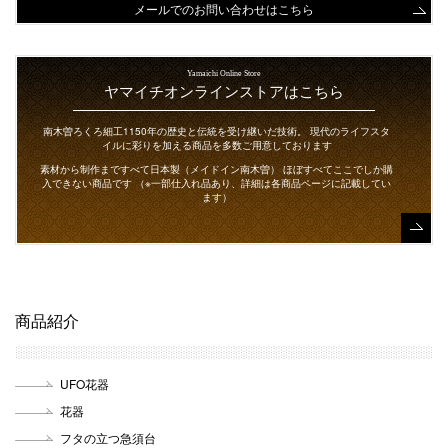
メールでのお問い合わせはこちら
Yamaichi Online Store
ヤマイチオンラインストアはこちら
南木曽ろくろ細工1150年の歴史と伝統を受け継いだ技術。
現代のライフスタ
イルに彩りを加える商品を多数ご用意しております
素材から制作まですべて日本製（メイドイン南木曽）
ほぼすべてここでしか購
入できない商品です
（※一部仕入れ品あり、詳細は各商品ページに記載してい
ます）
商品紹介
UFO花器
花器
フタの立つ急須台