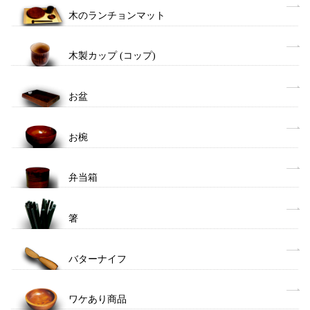
木のランチョンマット
木製カップ (コップ)
お盆
お椀
弁当箱
箸
バターナイフ
ワケあり商品