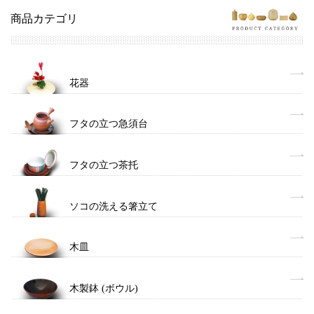
商品カテゴリ
花器
フタの立つ急須台
フタの立つ茶托
ソコの洗える箸立て
木皿
木製鉢 (ボウル)