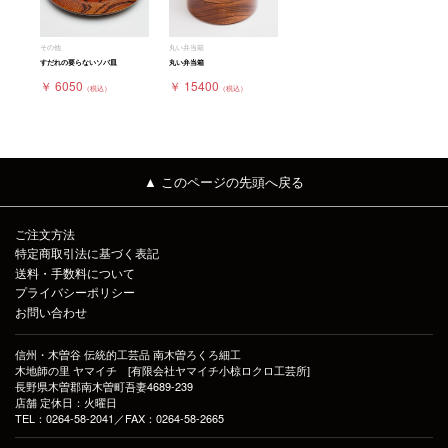
その他
丸い弁当箱
すだれの要らないソバ皿
丸い弁当箱
￥ 6050
￥ 15400
（税込）
（税込）
▲ このページの先頭へ戻る
ご注文方法
特定商取引法に基づく表記
送料・手数料について
プライバシーポリシー
お問い合わせ
信州・木曽谷 伝統的工芸品 南木曽ろくろ細工
木地師の里 ヤマイチ [有限会社ヤマイチ小椋ロクロ工芸所]
長野県木曽郡南木曽町吾妻4689-239
店舗 定休日：火曜日
TEL：0264-58-2041／FAX：0264-58-2665