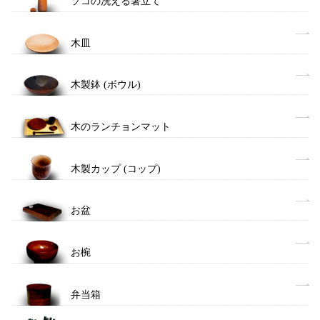
ソコの洗える箸立て
木皿
木製鉢 (ボウル)
木のランチョンマット
木製カップ (コップ)
お盆
お椀
弁当箱