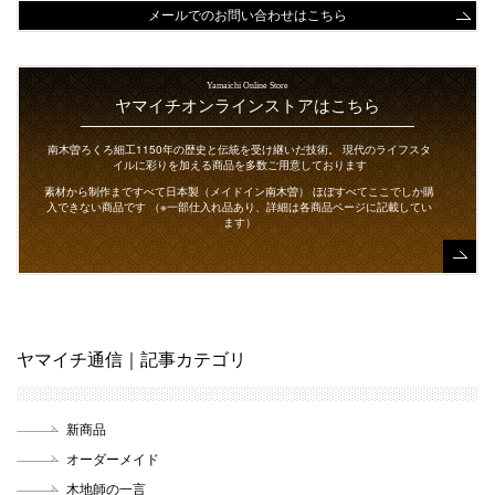
メールでのお問い合わせはこちら
Yamaichi Online Store
ヤマイチオンラインストアはこちら
南木曽ろくろ細工1150年の歴史と伝統を受け継いだ技術。
現代のライフスタ
イルに彩りを加える商品を多数ご用意しております
素材から制作まですべて日本製（メイドイン南木曽）
ほぼすべてここでしか購
入できない商品です
（※一部仕入れ品あり、詳細は各商品ページに記載してい
ます）
ヤマイチ通信｜記事カテゴリ
新商品
オーダーメイド
木地師の一言