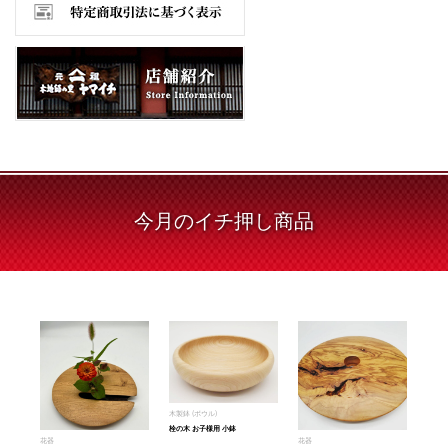
今月の
イチ押し商品
木製鉢 (ボウル)
栓の木 お子様用 小鉢
花器
花器