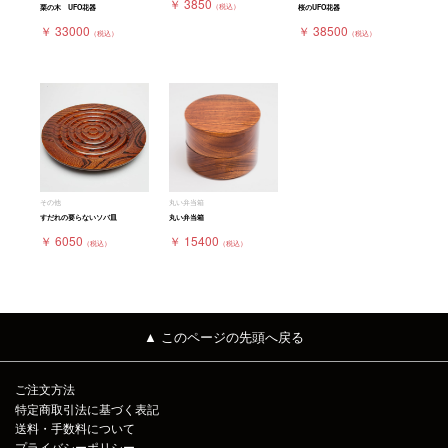
￥ 3850
（税込）
栗の木 UFO花器
桜のUFO花器
￥ 33000
￥ 38500
（税込）
（税込）
その他
丸い弁当箱
すだれの要らないソバ皿
丸い弁当箱
￥ 6050
￥ 15400
（税込）
（税込）
▲ このページの先頭へ戻る
ご注文方法
特定商取引法に基づく表記
送料・手数料について
プライバシーポリシー