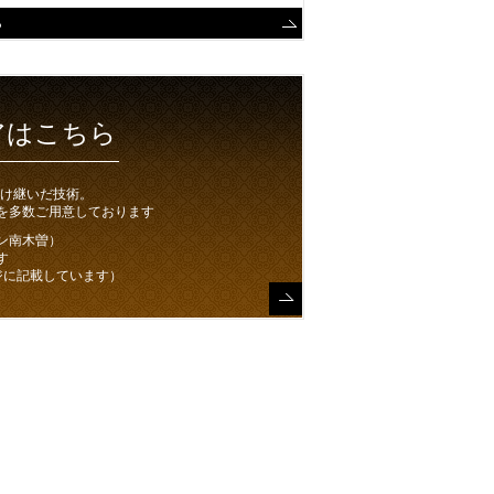
ら
アはこちら
受け継いだ技術。
を多数ご用意しております
ン南木曽）
す
ジに記載しています）