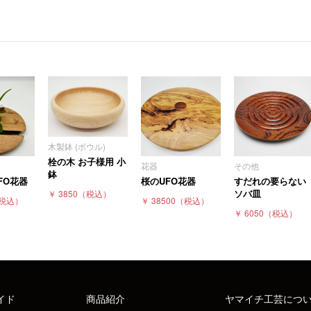
木製鉢 (ボウル)
栓の木 お子様用 小
花器
その他
鉢
FO花器
桜のUFO花器
すだれの要らない
ソバ皿
￥ 3850
（税込）
税込）
￥ 38500
（税込）
￥ 6050
（税込）
イド
商品紹介
ヤマイチ工芸につ