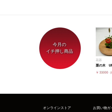
今月の
イチ押し商品
花器
栗の木 U
￥ 33000
（
オンラインストア
お買い物ガ