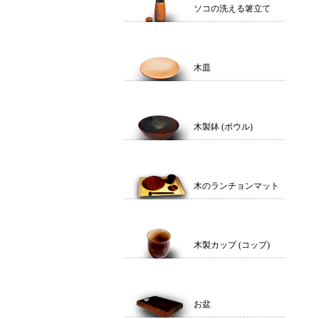
ソコの洗える箸立て
木皿
木製鉢 (ボウル)
木のランチョンマット
木製カップ (コップ)
お盆