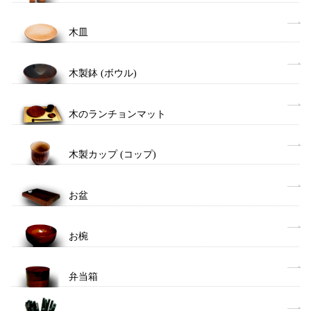
木皿
木製鉢 (ボウル)
木のランチョンマット
木製カップ (コップ)
お盆
お椀
弁当箱