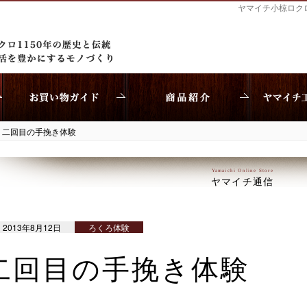
ヤマイチ小椋ロク
>
二回目の手挽き体験
Yamaichi Online Store
ヤマイチ通信
2013年8月12日
ろくろ体験
二回目の手挽き体験