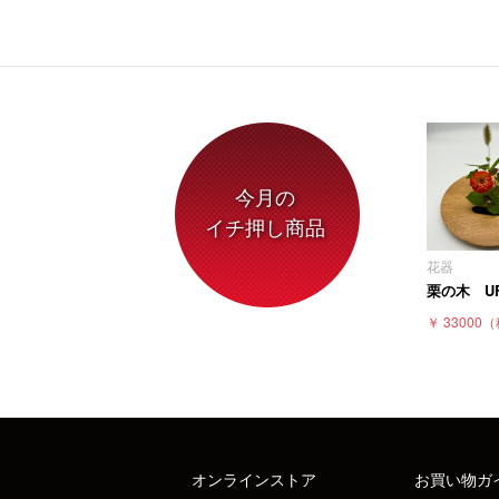
今月の
イチ押し商品
花器
栗の木 U
￥ 33000
（
オンラインストア
お買い物ガ