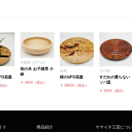
木製鉢 (ボウル)
栓の木 お子様用 小
花器
その他
鉢
FO花器
桜のUFO花器
すだれの要らない
ソバ皿
￥ 3850
（税込）
税込）
￥ 38500
（税込）
￥ 6050
（税込）
イド
商品紹介
ヤマイチ工芸につ