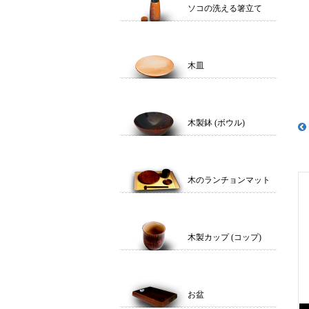
ソコの洗える箸立て
木皿
木製鉢 (ボウル)
木のランチョンマット
木製カップ (コップ)
お盆