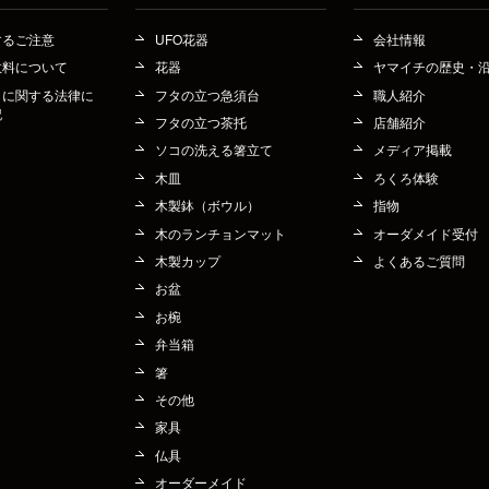
するご注意
UFO花器
会社情報
数料について
花器
ヤマイチの歴史・
引に関する法律に
フタの立つ急須台
職人紹介
記
フタの立つ茶托
店舗紹介
ソコの洗える箸立て
メディア掲載
木皿
ろくろ体験
木製鉢（ボウル）
指物
木のランチョンマット
オーダメイド受付
木製カップ
よくあるご質問
お盆
お椀
弁当箱
箸
その他
家具
仏具
オーダーメイド