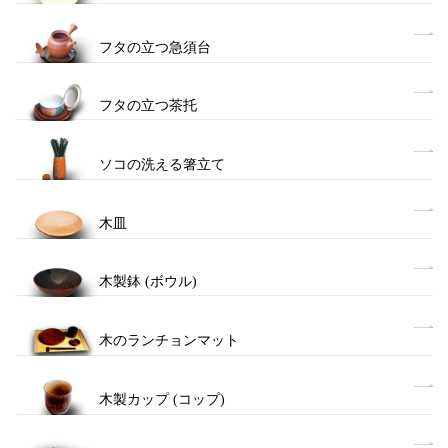
フタの立つ急須台
フタの立つ茶托
ソコの洗える箸立て
木皿
木製鉢 (ボウル)
木のランチョンマット
木製カップ (コップ)