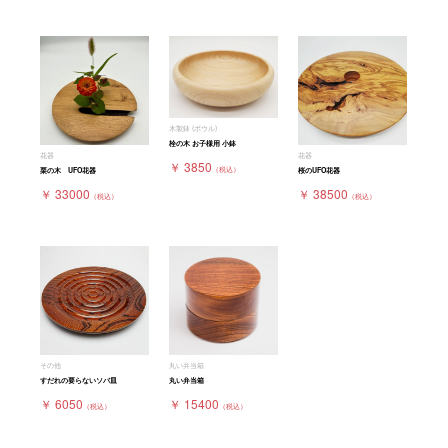
木製鉢 (ボウル)
栓の木 お子様用 小鉢
花器
花器
￥ 3850
（税込）
栗の木 UFO花器
桜のUFO花器
￥ 33000
￥ 38500
（税込）
（税込）
その他
丸い弁当箱
すだれの要らないソバ皿
丸い弁当箱
￥ 6050
￥ 15400
（税込）
（税込）