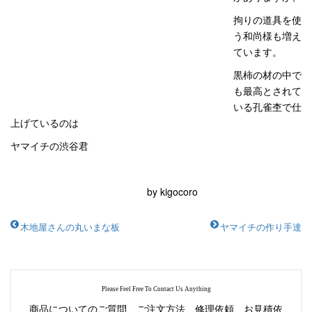
拘りの道具を使
う和尚様も増え
ています。
黒柿の材の中で
も最高とされて
いる孔雀杢で仕
上げているのは
ヤマイチの渋谷君
by kigocoro
木地屋さんの丸いまな板
ヤマイチの作り手達
Please Feel Free To Contact Us Anything
商品についてのご質問、ご注文方法、修理依頼、お見積依