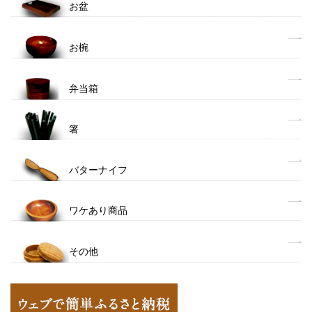
お盆
お椀
弁当箱
箸
バターナイフ
ワケあり商品
その他