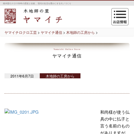
南木曽ロクロ1150年の歴史と伝統 。現代の生活を豊かにするモノづくり
navigation
ヤマイチロクロ工芸
>
ヤマイチ通信
>
木地師の工房から
>
Yamaichi Online Store
ヤマイチ通信
2011年6月7日
木地師の工房から
和尚様が使う仏
具の中に払子と
言う名前のもの
がありますが、