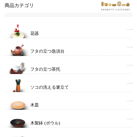
商品カテゴリ
花器
フタの立つ急須台
フタの立つ茶托
ソコの洗える箸立て
木皿
木製鉢 (ボウル)