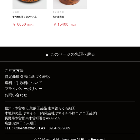
その他
丸い弁当箱
すだれの要らないソバ皿
丸い弁当箱
￥ 6050
￥ 15400
（税込）
（税込）
▲ このページの先頭へ戻る
ご注文方法
特定商取引法に基づく表記
送料・手数料について
プライバシーポリシー
お問い合わせ
信州・木曽谷 伝統的工芸品 南木曽ろくろ細工
木地師の里 ヤマイチ [有限会社ヤマイチ小椋ロクロ工芸所]
長野県木曽郡南木曽町吾妻4689-239
店舗 定休日：火曜日
TEL：0264-58-2041／FAX：0264-58-2665
© 2016 yamaichi-rokuro.com All Rights Reserved.