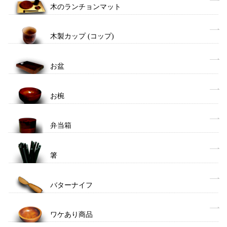
木のランチョンマット
木製カップ (コップ)
お盆
お椀
弁当箱
箸
バターナイフ
ワケあり商品