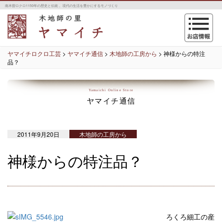
南木曽ロクロ1150年の歴史と伝統 。現代の生活を豊かにするモノづくり
navigation
ヤマイチロクロ工芸
>
ヤマイチ通信
>
木地師の工房から
>
神様からの特注
品？
Yamaichi Online Store
ヤマイチ通信
2011年9月20日
木地師の工房から
神様からの特注品？
ろくろ細工の産