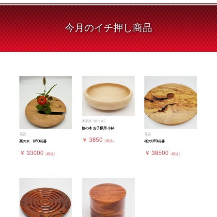
今月の
イチ押し商品
木製鉢 (ボウル)
栓の木 お子様用 小鉢
花器
花器
￥ 3850
（税込）
栗の木 UFO花器
桜のUFO花器
￥ 33000
￥ 38500
（税込）
（税込）