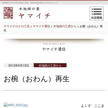
南木曽ロクロ1150年の歴史と伝統 。現代の生活を豊かにするモノづくり
navigation
ヤマイチロクロ工芸
>
ヤマイチ通信
>
木地師の工房から
>
お椀（おわん）再
生
Yamaichi Online Store
ヤマイチ通信
2012年5月13日
木地師の工房から
お椀（おわん）再生
よくぞ ここま