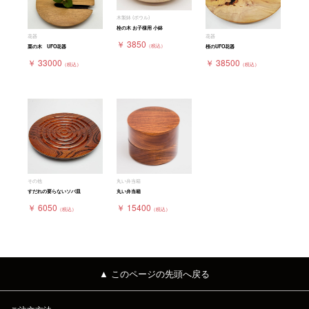
木製鉢 (ボウル)
栓の木 お子様用 小鉢
花器
花器
￥ 3850
（税込）
栗の木 UFO花器
桜のUFO花器
￥ 33000
￥ 38500
（税込）
（税込）
その他
丸い弁当箱
すだれの要らないソバ皿
丸い弁当箱
￥ 6050
￥ 15400
（税込）
（税込）
▲ このページの先頭へ戻る