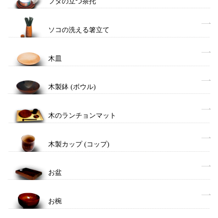
フタの立つ茶托
ソコの洗える箸立て
木皿
木製鉢 (ボウル)
木のランチョンマット
木製カップ (コップ)
お盆
お椀