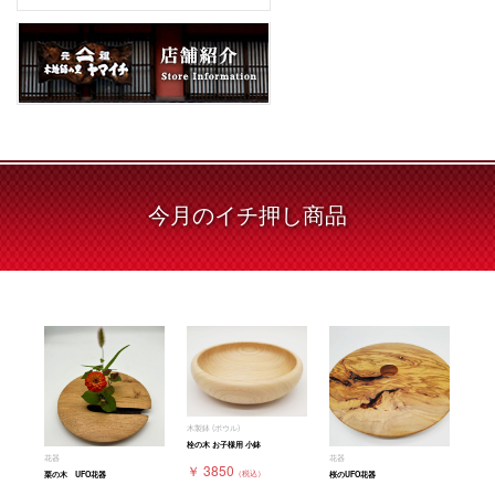
今月の
イチ押し商品
木製鉢 (ボウル)
栓の木 お子様用 小鉢
花器
花器
￥ 3850
（税込）
栗の木 UFO花器
桜のUFO花器