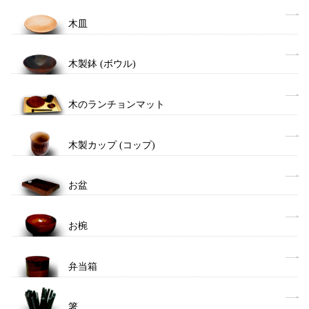
木皿
木製鉢 (ボウル)
木のランチョンマット
木製カップ (コップ)
お盆
お椀
弁当箱
箸