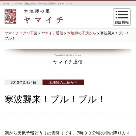
南木曽ロクロ1150年の歴史と伝統 。現代の生活を豊かにするモノづくり
navigation
ヤマイチロクロ工芸
>
ヤマイチ通信
>
木地師の工房から
>
寒波襲来！ブル！
ブル！
Yamaichi Online Store
ヤマイチ通信
2013年2月24日
木地師の工房から
寒波襲来！ブル！ブル！
朝から天気予報どうりの雪降りです。7時３０分頃の雪の降り方す