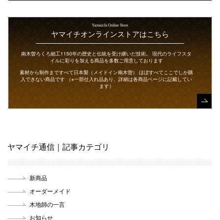
Yamaichi Online Store
ヤマイチオンラインストアはこちら
南木曽ろくろ細工1150年の歴史と伝統を受け継いだ技術。
現代のライフスタ
イルに彩りを加える商品を多数ご用意しております
素材から制作まですべて日本製（メイドイン南木曽）
ほぼすべてここでしか購
入できない商品です
（※一部仕入れ品あり、詳細は各商品ページに記載してい
ます）
ヤマイチ通信｜記事カテゴリ
新商品
オーダーメイド
木地師の一言
お知らせ