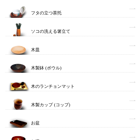
フタの立つ茶托
ソコの洗える箸立て
木皿
木製鉢 (ボウル)
木のランチョンマット
木製カップ (コップ)
お盆