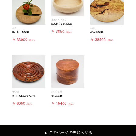
木製鉢 (ボウル)
栓の木 お子様用 小鉢
花器
花器
￥ 3850
（税込）
栗の木 UFO花器
桜のUFO花器
￥ 33000
￥ 38500
（税込）
（税込）
その他
丸い弁当箱
すだれの要らないソバ皿
丸い弁当箱
￥ 6050
￥ 15400
（税込）
（税込）
▲ このページの先頭へ戻る