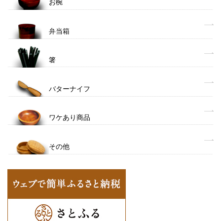
お椀
弁当箱
箸
バターナイフ
ワケあり商品
その他